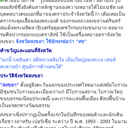
รูปหอยสังข์บนพานแว่นฟ้า หมายถึง รูป
หอยสังข์ซึ่งยังค้นหาหลักฐานของความหมายได้ไม่แน่ชัด แต่
บุคคลบางคนบอกที่มาของตราประจำจังหวัดนี้ว่า เดิมเคยเป็น
ตรากระดุมเสื้อฉลองพระองค์ ของกรมหลวงสงขลานครินทร์
สมเด็จพระมหิตลาธิเบศร์อดุยเดชวิกรมบรมชนกนาถ ต่อมาก
รมศิลปากรออกแบบตราสังข์ ใช้เป็นเครื่องหมายตราจังหวัด
สงขลา
จังหวัดสงขลา ใช้อักษรย่อว่า "สข"
คำขวัญและแผนที่จังหวัด
"นกน้ำเพลินตา สมิหลาเพลินใจ เมืองใหญ่สองทะเล เสน่ห์
สะพานป๋า ศูนย์การค้าแดนใต้"
ประวัติจังหวัดสงขลา
"สงขลา"
ตั้งอยู่ฝั่งตะวันออกของประเทศไทยมาแต่สมัยโบราณ
มีชุมชนโบราณและเมืองเก่าแก่ มีโบราณสถาน โบราณวัตถุ
ขนบธรรมเนียมประเพณี และการละเล่นพื้นเมือง ศิลปพื้นบ้าน
เป็นมรดกทางวัฒนธรรม
สงขลาเพิ่งปรากฏเป็นครั้งแรกในบันทึกของพ่อค้าและนักเดิน
เรือชาวอาหรับ-เปอร์เซีย ระหว่าง ปี พ.ศ. 1993 - 2093 ในนาม