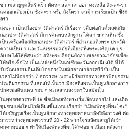
ชาวมลายูพูดลิ้นรัวเร็ว ตัดหะ และ นะ ออก คงเหลือ สิง-คะ-รา
แต่ออกเสียงเป็น ซิงคะรา หรือ สิงโครา จนมีการเรียกเป็น
ซิงก
อรา
สงขลา เป็นเมืองประวัติศาสตร์ มีเรื่องราวสืบต่อกันตั้งแต่สมัย
ก่อนประวัติศาสตร์ มีการค้นพบหลักฐาน ได้แก่ ขวานหิน ซึ่ง
เป็นเครื่องมือสมัยก่อนประวัติศาสตร์ ที่อำเภอสทิงพระ ประวัติ
ความเป็นมา และวัฒนธรรมสมัยที่เมืองสทิงพระเจริญ เค บูร
ล์เบท ได้ให้ทัศนะว่า สทิงพระ คือศูนย์กลางของอาณาจักรเซี้ยะ
โท้หรือเซ็กโท เป็นแหล่งหนึ่งในเอเซียตะวันออกเฉียงใต้ ที่ได้
รับวัฒนธรรมอินเดียโดยตรงในสมัยอาณาจักรศรีวิชัย เป็น
เวลาไม่น้อยกว่า 7 ศตวรรษ เพราะมีร่อยรอยทางสถาปัตยกรรม
ประติมากรรม ที่แสดงให้เห็นว่าเมืองสทิงพระเป็นศูนย์กลางการ
ปกครองดินแดน รอบ ๆ ทะเลสาบสงขลาในสมัยนั้น
ในพุทธศตวรรษที่ 19 ชื่อเมืองสทิงพระเริ่มเลือนหายไป และเกิด
ชุมชนแห่งใหม่ใกล้เคียงขึ้นแทน เรียกว่า "เมืองพัทลุงที่พะโคะ"
ได้เจริญรุ่งเรืองเป็นศูนย์กลางทางพุทธศาสนาลัทธิลังกาวงศ์ ต่อ
มาระหว่างพุทธศตวรรษที่ 20 - 22 พวกโจรสลัดมลายูได้เข้า
คุกคามบ่อย ๆ ทำให้เมืองพัทลุงที่พะโค๊ะค่อย ๆ เสื่อม หลังจาก