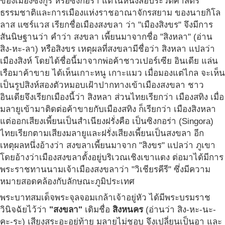
ของเมืองซิงกูร์ หรือซิงกอร่า แต่ในหนังสือประวัติศาสตร์
ธรรมชาติและการเมืองแห่งราชอาณาจักรสยาม ของนายกิโล
ลาส แซร์แวส เรียกชื่อเมืองสงขลา ว่า "เมืองสิงขร" จึงมีการ
สันนิษฐานว่า คำว่า สงขลา เพี้ยนมาจากชื่อ "สิงหลา" (อ่าน
สิง-หะ-ลา) หรือสิงขร เหตุผลที่สงขลามีชื่อว่า สิงหลา แปลว่า
เมืองสิงห์ โดยได้ชื่อนี้มาจากพ่อค้าชาวเปอร์เซีย อินเดีย แล่น
เรือมาค้าขาย ได้เห็นเกาะหนู เกาะแมว เมื่อมองแต่ไกล จะเห็น
เป็นรูปสิงห์สองตัวหมอบเฝ้าปากทางเข้าเมืองสงขลา ชาว
อินเดียจึงเรียกเมืองนี้ว่า สิงหลา ส่วนไทยเรียกว่า เมืองสทิง เมื่อ
มลายูเข้ามาติดต่อค้าขายกับเมืองสทิง ก็เรียกว่า เมืองสิงหลา
แต่ออกเสียงเพี้ยนเป็นสำเนียงฝรั่งคือ เป็นซิงกอร่า (Singora)
ไทยเรียกตามเสียงมลายูและฝรั่งเสียงเพี้ยนเป็นสงขลา อีก
เหตุผลหนึ่งอ้างว่า สงขลาเพี้ยนมาจาก "สิงขร" แปลว่า ภูเขา
โดยอ้างว่าเมืองสงขลาตั้งอยู่บริเวณเชิงเขาแดง ต่อมาได้มีการ
พระราชทานนามเจ้าเมืองสงขลาว่า "วิเชียรคีรี" ซึ่งมีความ
หมายสอดคล้องกับลักษณะภูมิประเทศ
พระบาทสมเด็จพระจุลจอมเกล้าเจ้าอยู่หัว ได้มีพระบรมราช
วินิจฉัยไว้ว่า
"สงขลา"
เดิมชื่อ
สิงหนคร
(อ่านว่า สิง-หะ-นะ-
คะ-ระ) เสียงสระอะอยู่ท้าย มลายูไม่ชอบ จึงเปลี่ยนเป็นอา และ