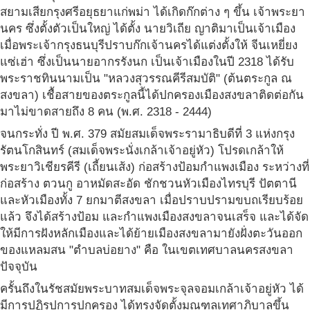
สยามเสียกรุงศรีอยุธยาแก่พม่า ได้เกิดก๊กต่าง ๆ ขึ้น เจ้าพระยา
นคร ซึ่งตั้งตัวเป็นใหญ่ ได้ตั้ง นายวิเถีย ญาติมาเป็นเจ้าเมือง
เมื่อพระเจ้ากรุงธนบุรีปราบก๊กเจ้านครได้แต่งตั้งให้ จีนเหยี่ยง
แซ่เฮ่า ซึ่งเป็นนายอากรรังนก เป็นเจ้าเมืองในปี 2318 ได้รับ
พระราชทินนามเป็น "หลวงสุวรรณคีรีสมบัติ" (ต้นตระกูล ณ
สงขลา) เชื้อสายของตระกูลนี้ได้ปกครองเมืองสงขลาติดต่อกัน
มาไม่ขาดสายถึง 8 คน (พ.ศ. 2318 - 2444)
จนกระทั่ง ปี พ.ศ. 379 สมัยสมเด็จพระรามาธิบดีที่ 3 แห่งกรุง
รัตนโกสินทร์ (สมเด็จพระนั่งเกล้าเจ้าอยู่หัว) โปรดเกล้าให้
พระยาวิเชียรคีรี (เถี้ยนเส้ง) ก่อสร้างป้อมกำแพงเมือง ระหว่างที่
ก่อสร้าง ตวนกู อาหมัดสะอัด ชักชวนหัวเมืองไทรบุรี ปัตตานี
และหัวเมืองทั้ง 7 ยกมาตีสงขลา เมื่อปราบปรามขบถเรียบร้อย
แล้ว จึงได้สร้างป้อม และกำแพงเมืองสงขลาจนเสร็จ และได้จัด
ให้มีการฝังหลักเมืองและได้ย้ายเมืองสงขลามายังฝั่งตะวันออก
ของแหลมสน "ตำบลบ่อยาง" คือ ในเขตเทศบาลนครสงขลา
ปัจจุบัน
ครั้นถึงในรัชสมัยพระบาทสมเด็จพระจุลจอมเกล้าเจ้าอยู่หัว ได้
มีการปฏิรูปการปกครอง ได้ทรงจัดตั้งมณฑลเทศาภิบาลขึ้น