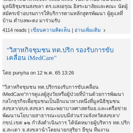
มูลนิธิชุมชนสงขลา ดร.แสงอรุณ อิสระมาลัยและคณะ นัดผู้
สมัครเข้าอบรมการให้บริการตามหลักสูตรพัฒนา ผู้ดูแลที่
บ้าน ตำบลพะตง มาร่วมรับ
4114 reads |
เขียนความคิดเห็น
|
อ่านเพิ่มเติม
navigate_next
"วิสาหกิจชุมชน ทต.ปริก รองรับการขับ
เคลื่อน iMedCare"
โดย punyha on 12 พ.ค. 65 13:26
"วิสาหกิจชุมชน ทต.ปริกรองรับการขับเคลื่อน
iMedCare"การดูแลผู้สูงวัยหรือผู้ป่วยที่บ้านด้วยการพัฒนา
กลไกธุรกิจเพื่อชุมชนเป็นอีกแนวทางหนึ่งที่มูลนิธิชุมชน
สงขลา/อบจ.สงขลา คณะพยาบาลศาสตร์มอ.และเครือข่าย
พัฒนานโยบายสาธารณะแบบมีส่วนร่วมจังหวัดสงขลา/
กขป.เขต ๑๒ กำลังดำเนินการ ได้นัดหมายผู้บริหาร ทต.ปริก
อ.สะเดา จ.สงขลานำโดยนายกสุริยา ยีขุน ทีมงาน