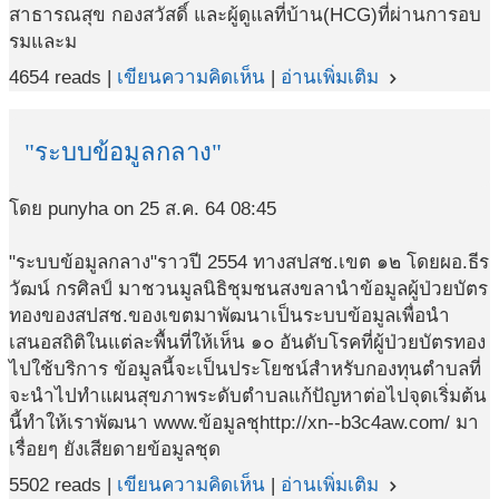
สาธารณสุข กองสวัสดิ์ และผู้ดูแลที่บ้าน(HCG)ที่ผ่านการอบ
รมและม
4654 reads |
เขียนความคิดเห็น
|
อ่านเพิ่มเติม
navigate_next
"ระบบข้อมูลกลาง"
โดย punyha on 25 ส.ค. 64 08:45
"ระบบข้อมูลกลาง"ราวปี 2554 ทางสปสช.เขต ๑๒ โดยผอ.ธีร
วัฒน์ กรศิลป์ มาชวนมูลนิธิชุมชนสงขลานำข้อมูลผู้ป่วยบัตร
ทองของสปสช.ของเขตมาพัฒนาเป็นระบบข้อมูลเพื่อนำ
เสนอสถิติในแต่ละพื้นที่ให้เห็น ๑๐ อันดับโรคที่ผู้ป่วยบัตรทอง
ไปใช้บริการ ข้อมูลนี้จะเป็นประโยชน์สำหรับกองทุนตำบลที่
จะนำไปทำแผนสุขภาพระดับตำบลแก้ปัญหาต่อไปจุดเริ่มต้น
นี้ทำให้เราพัฒนา www.ข้อมูลชุhttp://xn--b3c4aw.com/ มา
เรื่อยๆ ยังเสียดายข้อมูลชุด
5502 reads |
เขียนความคิดเห็น
|
อ่านเพิ่มเติม
navigate_next