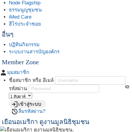
Node Flagship
ธรรมนูญชุมชน
iMed Care
ฮีโร่ประจำซอย
อื่นๆ
ปฏิทินกิจกรรม
ระบบงานสารบัญองค์กร
Member Zone
person
มุมสมาชิก
ชื่อสมาชิก หรือ อีเมล์
visibility_off
รหัสผ่าน
login
เข้าสู่ระบบ
restore
ลืมรหัสผ่าน?
เยือนอเมริกา ดูงานมูลนิธิชุมชน