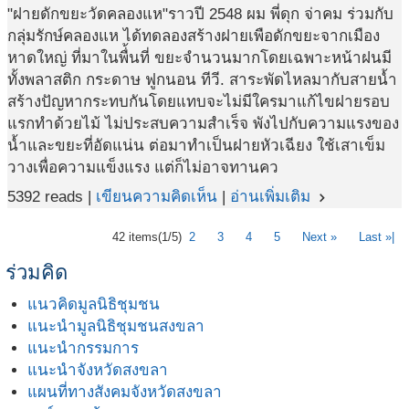
"ฝายดักขยะวัดคลองแห"ราวปี 2548 ผม พี่ดุก จ่าคม ร่วมกับ
กลุ่มรักษ์คลองแห ได้ทดลองสร้างฝายเพือดักขยะจากเมือง
หาดใหญ่ ที่มาในพื่้นที่ ขยะจำนวนมากโดยเฉพาะหน้าฝนมี
ทั้งพลาสติก กระดาษ ฟูกนอน ทีวี. สาระพัดไหลมากับสายน้ำ
สร้างปัญหากระทบกันโดยแทบจะไม่มีใครมาแก้ไขฝายรอบ
แรกทำด้วยไม้ ไม่ประสบความสำเร็จ พังไปกับความแรงของ
น้ำและขยะที่อัดแน่น ต่อมาทำเป็นฝายหัวเฉียง ใช้เสาเข็ม
วางเพื่อความแข็งแรง แต่ก็ไม่อาจทานคว
5392 reads |
เขียนความคิดเห็น
|
อ่านเพิ่มเติม
navigate_next
42 items
(1/5)
2
3
4
5
Next »
Last »|
ร่วมคิด
แนวคิดมูลนิธิชุมชน
แนะนำมูลนิธิชุมชนสงขลา
แนะนำกรรมการ
แนะนำจังหวัดสงขลา
แผนที่ทางสังคมจังหวัดสงขลา