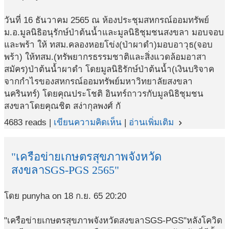
วันที่ 16 ธันวาคม 2565 ณ ห้องประชุมสหกรณ์ออมทรัพย์
ม.อ.มูลนิธิอนุรักษ์ป่าต้นน้ำและมูลนิธิชุมชนสงขลา มอบจอบ
และพร้า ให้ ทสม.คลองหอยโข่ง(ป่าผาดำ)มอบอาวุธ(จอบ
พร้า) ให้ทสม.(ทรัพยากรธรรมชาติและสิ่งแวดล้อมอาสา
สมัคร)ป่าต้นน้ำผาดำ โดยมูลนิธิรักษ์ป่าต้นน้ำ(เงินบริจาค
จากกำไรของสหกรณ์ออมทรัพย์มหาวิทยาลัยสงขลา
นครินทร์) โดยคุณประโชติ อินทร์ถาวรกับมูลนิธิชุมชน
สงขลาโดยคุณชิต สง่ากุลพงศ์ กั
4683 reads |
เขียนความคิดเห็น
|
อ่านเพิ่มเติม
navigate_next
"เครือข่ายเกษตรสุขภาพจังหวัด
สงขลาSGS-PGS 2565"
โดย punyha on 18 ก.ย. 65 20:20
"เครือข่ายเกษตรสุขภาพจังหวัดสงขลาSGS-PGS"หลังโควิด