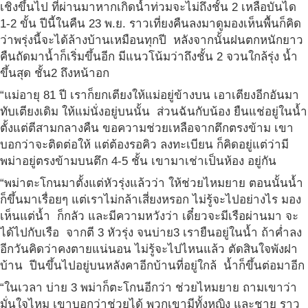
เชิงขึ้นไป ที่ผ่านมาหากเกิดน้ำท่วมจะไม่ถึงชั้น 2 เหลือบันได
1-2 ขั้น ปีนี้ในคืน 23 พ.ย. ราวเที่ยงคืนลงมาดูมองเห็นพื้นก็คิด
ว่าพรุ่งนี้จะได้ล้างบ้านเหมือนทุกปี หลังจากนั้นฝนตกหนักยาว
คืนถัดมาน้ำก็เริ่มขึ้นอีก มีแนวโน้มว่าถึงชั้น 2 จวนใกล้รุ่ง น้ำ
ขึ้นสุด ชั้น2 ถึงหน้าอก
“แม่อายุ 81 ปี เราก็ยกเตียงให้แม่อยู่ข้างบน เอาเตียงอีกอันมา
ทับเตียงเดิม ให้แม่นั่งอยู่บนนั้น ส่วนฉันกับน้อง ยืนแช่อยู่ในน้ำ
ตั้งแต่ตีสามกลางคืน ขอความช่วยเหลือจากตึกตรงข้าม เขา
บอกว่าจะติดต่อให้ แต่ต้องรอคิว ลงทะเบียน ก็คิดอยู่แต่ว่ามี
พม่าอยู่ตรงข้ามบนตึก 4-5 ชั้น เขามาเช่าเป็นห้อง อยู่กัน
“พม่าตะโกนมาตั้งแต่หัวรุ่งแล้วว่า ให้ช่วยไหมยาย ตอนนั้นน้ำ
ก็ขึ้นมาเรื่อยๆ แต่เราไม่กล้าเสี่ยงหรอก ไม่รู้จะไปอย่างไร มอง
เห็นแต่น้ำ ก็กลัว และมีความหวังว่า เดี๋ยวจะมีเรือผ่านมา จะ
ได้ไปกับเรือ จากตี 3 หัวรุ่ง จนบ่าย3 เรายืนอยู่ในน้ำ ถ้าค่ำลง
อีกวันคิดว่าคงตายแน่นอน ไม่รู้จะไปไหนแล้ว ตัดสินใจพังฝา
บ้าน ปีนขึ้นไปอยู่บนหลังคาอีกบ้านที่อยู่ใกล้ น้ำก็ขึ้นต่อมาอีก
“ในเวลา บ่าย 3 พม่าก็ตะโกนอีกว่า ช่วยไหมยาย ถามเขาว่า
มั่นใจไหม เขาบอกว่าช่วยได้ พวกเขามีทั้งหญิง และชาย ราว