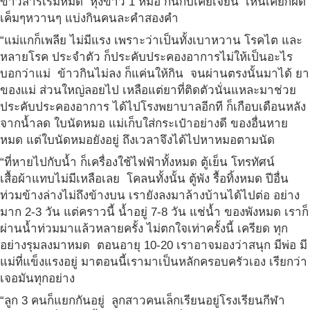
ข้าวสารเริ่มหมด หุงข้าว 1 หม้อ กินกับเคยเจี้ยน เห็นเคยก็ผัด
เค็มๆหวานๆ แบ่งกินคนละคำสองคำ
“แม่แกก็เพลีย ไม่มีแรง เพราะว่าเป็นทั้งเบาหวาน โรคไต และ
หลายโรค ประจำตัว ก็ประคับประคองอาการไม่ให้เป็นอะไร
บอกว่าแม่ ข้าวกินไม่ลง ก็แค่นให้กิน จนผ่านตรงนั้นมาได้ ยา
ของแม่ ส่วนใหญ่ลอยไป เหลือแต่ยาที่ติดตัวนั่นแหละมาช่วย
ประคับประคองอาการ ได้ไปโรงพยาบาลอีกที ก็เกือบเดือนหลัง
จากน้ำลด ใบนัดหมอ แม่เก็บใส่กระเป๋าอย่างดี ของอื่นหาย
หมด แต่ใบนัดหมอยังอยู่ ถึงเวลาจึงได้ไปหาหมอตามนัด
“ที่หายไปกับน้ำ ก็เครื่องใช้ไฟฟ้าทั้งหมด ตู้เย็น โทรทัศน์
เสื้อผ้าแทบไม่มีเหลือเลย โคลนทั้งนั้น ตู้พัง รื้อทิ้งหมด ปีอื่น
ท่วมข้างล่างไม่ถึงข้างบน เรายังลงมาล้างบ้านได้ไปต่อ อย่าง
มาก 2-3 วัน แต่คราวนี้ น้ำอยู่ 7-8 วัน แช่น้ำ ของพังหมด เราก็
ผ่านน้ำท่วมมาแล้วหลายครั้ง ไม่ตกใจเท่าครั้งนี้ เครียด ทุก
อย่างรุมลงมาหมด ตอนอายุ 10-20 เราอาจมองว่าสนุก มีพ่อ มี
แม่ที่แข็งแรงอยู่ มาตอนนี้เรามาเป็นหลักครอบครัวเอง เรียกว่า
เจอมันทุกอย่าง
“ลูก 3 คนก็แยกกันอยู่ ลูกสาวคนเล็กเรียนอยู่โรงเรียนกีฬา