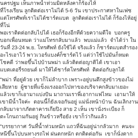
นครปฐม เห็นภาพน้ำท่วมมิดหลังคาก็ร้องไห้
ที่โรงเรียน ลูกติดต่อเราไม่ได้ 5-6 วัน เขาประกาศหาในเฟซ
แต่โทรศัพท์เราไม่ได้ชาร์ตแบต ลูกติดต่อเราไม่ได้ ก็ร้องไห้อยู่
ที่โน่
พอเราติดต่อกลับไปได้ เธอก็ร้องอีกทีด้วยความดีใจ บอกครู
บอกเพื่อนหมด ว่าแม่โทรกลับมาแล้ว พบแม่แล้ว จำได้ว่า ใน
วันที่ 23-24 พ.ย. โทรศัพท์ ยังใช้ได้ จริงแล้ว ก็ชาร์ตแบตสำรอง
อะไรเอาไว้ พาวเวอร์แบงค์ก็ชาร์ตไว้ แต่ว่าใช้ไปมันก็หมด
โชคดี ว่าพอขึ้นไปบ้านพม่า แล้วติดต่อญาติได้ เขาเอา
แบตเตอรี่รถยนต์ มาให้ได้ชาร์ตโทรศัพท์ ติดต่อกับลูกได้
“พม่า ที่อยู่ด้วย เขาก็ไม่ลำบาก เพราะอยู่บนตึกสูงข้าวของไม่
เสียหาย ผู้ชายที่แข็งแรงออกไปหาของบริจาคกลับมาเยอะ
แล้วเขาก็เอามาแบ่งปัน มาถามเราพี่เอากาแฟไหม เอามาให้
เขามีน้ำใจค่ะ ตอนนี้ก็ยังเจอกันอยู่ แม่นั่งหน้าบ้าน ฉันเลิกงาน
กลับมาจากภัตตาคารเกียปิง สาย 2 เห็น เขานั่งระเบียง ก็
ตะโกนถามกันอยู่ กินข้าวหรือยัง เขาก็ว่ากินแล้ว
“บรรยากาศ วันที่น้ำท่วมหนัก แถวที่ฉันอยู่น่ากลัวมาก คนจะ
หนีขึ้นไปบนทางรถไฟ ฝนตกหนัก ตกติดต่อกัน เขาก็นั่งตาก