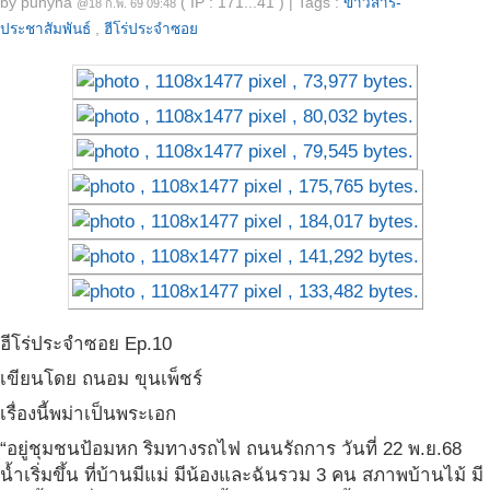
by
punyha
( IP : 171...41 )
|
Tags :
ข่าวสาร-
@18 ก.พ. 69 09:48
ประชาสัมพันธ์
,
ฮีโร่ประจำซอย
ฮีโร่ประจำซอย Ep.10
เขียนโดย ถนอม ขุนเพ็ชร์
เรื่องนี้พม่าเป็นพระเอก
“อยู่ชุมชนป้อมหก ริมทางรถไฟ ถนนรัถการ วันที่ 22 พ.ย.68
น้ำเริ่มขึ้น ที่บ้านมีแม่ มีน้องและฉันรวม 3 คน สภาพบ้านไม้ มี