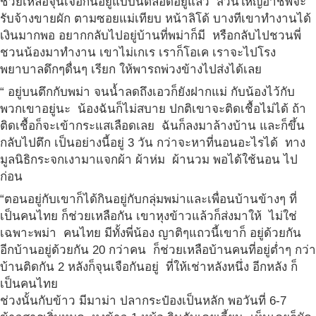
ช่วยเหลือจุนเจือกันอยู่แบบนี้ตลอดอยู่แล้ว ส่วนใหญ่อาชีพจะ
รับจ้างขายผัก ตามซอยแม่เทียบ หน้าลิโด้ บางทีเขาทำงานได้
เงินมากพอ อยากกลับไปอยู่บ้านที่พม่าก็มี หรือกลับไปชวนพี่
ชวนน้องมาทำงาน เขาไม่เกเร เราก็โอเค เราจะไปโรง
พยาบาลดึกๆดื่นๆ เรียก ให้พารถพ่วงข้างไปส่งได้เลย
“ อยู่บนตึกกับพม่า จนน้ำลดถึงเอวก็ยังฝากแม่ กับน้องไว้กับ
พวกเขาอยู่นะ น้องฉันก็ไม่สบาย ปกติเขาจะติดเชื้อไม่ได้ ถ้า
ติดเชื้อก็จะเข้ากระแสเลือดเลย ฉันก็ลงมาล้างบ้าน และก็ขึ้น
กลับไปตึก เป็นอย่างนี้อยู่ 3 วัน กว่าจะหาที่นอนอะไรได้ ทาง
มูลนิธิกระจกเงามาแจกผ้า ผ้าห่ม ผ้านวม พอได้ใช้นอน ไป
ก่อน
“ตอนอยู่กับเขาก็ได้กินอยู่กับกลุ่มพม่าและเพื่อนบ้านข้างๆ ที่
เป็นคนไทย ก็ช่วยเหลือกัน เขาหุงข้าวแล้วก็ส่งมาให้ ไม่ใช่
เฉพาะพม่า คนไทย มีทั้งพี่น้อง ญาติๆแถวนี้เขาก็ อยู่ด้วยกัน
อีกบ้านอยู่ด้วยกัน 20 กว่าคน ก็ช่วยเหลือบ้านคนที่อยู่ต่ำๆ กว่า
บ้านติดกัน 2 หลังก็จุนเจือกันอยู่ ที่ให้เช่าหลังหนึ่ง อีกหลัง ก็
เป็นคนไทย
ช่วงนั้นกับข้าว มีมาม่า ปลากระป๋องเป็นหลัก พอวันที่ 6-7