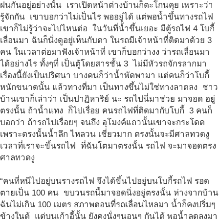
ฝนกันอยู่อย่างนั้น เราเปิดหน้าต่างบ้านก็ตะโกนคุย เพราะว่า
รู้จักกัน เขาบอกว่าไม่เป็นไร พออยู่ได้ แต่พอน้ำขึ้นทางรถไฟ
เขาก็ไม่รู้ว่าจะไปไหนต่อ ในวันที่น้ำขึ้นเยอะ มีตู้รถไฟ 4 โบกี้
เลื่อนมา ฉันก็นั่งดูอยู่เห็นกับตา ในรถมีเจ้าหน้าที่ติดมาด้วย 3
คน ในเวลาต่อมาฟังเจ้าหน้าที่ เขาก็บอกว่างง ว่ารถเลื่อนมา
ได้อย่างไร ทั้งๆที่ เป็นตู้โดยสารชั้น 3 ไม่มีหัวรถจักรลากมา
เรื่องนี้ยังเป็นปริศนา บางคนก็ว่าน้ำพัดพามา แต่คนก็ว่าโบกี้
หนักขนาดนั้น แล้วทางที่มา เป็นทางขึ้นไม่ใช่ทางลาดลง ชาว
บ้านเขาก็เล่าว่า เป็นปาฏิหาริย์ นะ รถไปนี่มาช่วย มาจอด อยู่
ตรงนั้น ถ้าน้ำแทง ก็ไปเรื่อย คนรถไฟที่ติดมากับโบกี้ 3 คนก็
บอกว่า ถ้ารถไปเรื่อยๆ จนถึง อุโมงค์แถวนั้นเขาจะกระโดด
เพราะตรงนั้นน้ำลึก ไหลวน เชี่ยวมาก ตรงนั้นจะมีศาลทวดงู
เวลาที่เราจะขึ้นรถไฟ ที่ฉันโตมาตรงนั้น รถไฟ จะมาจอดตรง
ศาลทวดงู
“คนที่หนีไปอยู่บนรางรถไฟ จึงได้ขึ้นไปอยู่บนโบกี้รถไฟ รอด
ตายเป็น 100 คน ขบวนรถนี้มาจอดนิ่งอยู่ตรงนั้น ห่างจากบ้าน
ฉันไม่เกิน 100 เมตร สภาพตอนที่รถเลื่อนไหลมา น้ำก็คงปริ่มๆ
ข้างในตู้ แต่บนเก้าอี้นั้น ยังคงนั่งๆนอนๆ กันได้ พอน้ำลดลงมา