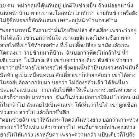
10 คน พม่ากลุ่มนี้คุ้นกันอยู่ ปกติในช่วงเย็น ถ้าแม่ออกมานั่ง
เล่นหน้าบ้าน พวกเขาจะโผล่หน้า มาทักว่า ยายกินข้าวหรือยัง
ไม่รู้ชื่อหรอกก็ทักกันเสมอ เพราะอยู่หน้าบ้านตรงข้าม
“พอถามรอบนี้ จึงถามว่ามั่นใจหรือเปล่า ต้องเสี่ยง เพราะว่าอยู่
ไม่ได้แล้ว เขาบอกว่ามั่นใจ เขาเลยจัดแจงไปหาเชือก พวก
สายไฟที่เขาใช้ทำก่อสร้าง ที่เป็นปลั๊กเปลือย มามัดแล้วกระ
โดดลงมา ว่ายข้ามมาที่บ้าน ฉันบอกว่าพี่คงไม่กล้าไป น้ำ
เชี่ยวมาก ไม่มีแรงแล้ว เขาบอกว่ารอเดี๋ยว หันซ้าย หัวขวา
เขาว่ายน้ำหายไปทางรถไฟ ซึ่งตอนนั้นถ้ายืนบนรางรถไฟมันก็
มิดหัว ดูเป็นเหมือนทะเล สักเดี๋ยวเขาก็ว่ายกลับมา เขาได้ยาง
ในรถสิบล้อลากกลับมา บอกว่า ไม่ต้องกลัวแล้ว ได้อันนี้มา
ปลอดภัยแน่นอน ว่ายกลับไปที่ตึกให้เพื่อนเขาช่วยมัดห่วงยาง
แล้วก็ว่ายกลับมาหาเรา ฉันเป็นห่วงแม่อยากให้แม่ ไปก่อน แม่
ก็ไม่กล้าไป ฉันเลยไปเป็นคนแรก ให้เห็นว่าไปได้ เขาผูกเชือก
ห่วงยาง สาวไป แล้วก็ยกขึ้นตึก
“ตอนช่วยฉัน เขาให้ฉันกระโดดลงในห่วงยาง บอกว่าเกาะห่วง
ยางเอาไว้ให้แน่น แล้วเขาสาวไป คนที่มาช่วยก็ประคองห่วง
ยางไม่ให้แกว่ง เราหลับตา เพราะความกลัว แป๊บเดียวก็ไปถึง