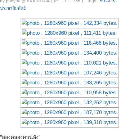
by
punyha
( IP : 171...135 )
|
Tags :
ข่าวสาร-
@18 พ.ค. 69 14:46
ประชาสัมพันธ์
"สองคลองควนลัง"