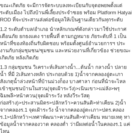
ขณะเกิดภัย จะมีการจัดระบบลงทะเบียนกับจุดอพยพตั้งแต่
ระดับเมือง ไปถึงบ้านพี่เลี้ยงประจำซอย พร้อม Platform Hatyai
ROD ที่จะประสานส่งต่อข้อมูลให้เป็นฐานเดียวกันทุกระดับ
1.2 ระดับตำบล/อำเภอ นำหลักเกณฑ์ดังกล่าวมาใช้ประกาศ
เตือนภัย ยกธงแดง รายพื้นที่ ตามกฏหมาย ภัยระดับที่ 1 เป็น
หน้าที่ของท้องถิ่นรับผิดชอบ พร้อมตั้งศูนย์อำนวยการฯ ประ
งานกับกลุ่มชุมชน/ชุมชน และหน่วยงานที่เกี่ยวข้อง ช่วยขณะ
เกิดภัย หลังเกิดภัย
1.3 กลุ่มชุมชน วิเคราะห์เส้นทางน้ำ...ต้นน้ำ กลางน้ำ ปลาย
น้ำ ที่มี 2เส้นทางหลัก ประกอบด้วย 1)น้ำจากคลองอู่ตะเภา
สังเกตุน้ำล่วงหน้าที่บ้านม่วงก็อง บางศาลา ก่อนที่นำจะไหล
เข้าชุมชนบ้านในสวน(จุดเฝ้าระวัง)>เนินเขา>แม่ลัง>พรุ
ฉิมพลี>หน้าควน(จุดเฝ้าระวัง หลังวีระวัสดุ
ก่อสร้าง)>ประสานมิตร>ปลักหว้า>ควนสันติ>ท่าเคียน 2)น้ำ
จากคลองร.1 จุดเฝ้าระวัง น้ำจากคลองอู่ตะเภา>ปตร.คลอง
ร.1>ปลักหว้า>เทศาพัฒนา>ควนสันติ>ท่าเคียน หมายเหตุ หา
ข้อมูลน้ำจากคลองวาด คลองต่ำ ว่ามีผลต่อน้ำในคลองร.1 แค่
ไหน