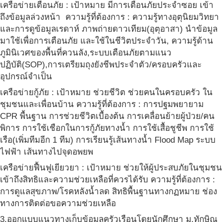
เครือข่ายเตือนภัย : เป้าหมาย มีการเตือนภัยประจำซอย เข้า
ถึงข้อมูลล่วงหน้า ความรู้ที่ต้องการ : ความรู้ทางอุตุนิยมวิทยา
และการดูข้อมูลเรดาห์ ภาพถ่ายดาวเทียม(อุตุอาสา) นำข้อมูล
มาใช้เพื่อการเตือนภัย และใช้ในชีวิตประจำวัน, ความรู้ด้าน
ภูมินิเวศของพื้นที่ควนลัง,ระบบเตือนภัยตามแนว
ปฏิบัติ(SOP),การเตรียมถุงยังชีพประจำตัว/ครอบครัวและ
อุปกรณ์จำเป็น
เครือข่ายกู้ภัย : เป้าหมาย ช่วยชีวิต ช่วยคนในครอบครัว ใน
ชุมชนและเพื่อนบ้าน ความรู้ที่ต้องการ : การปฐมพยายาม
CPR พื้นฐาน การช่วยชีวิตเบื้องต้น การเคลื่อนย้ายผู้ป่วย/คน
พิการ การใช้เชือกในการกู้ภัยทางน้ำ การใช้เสื้อชูชีพ การใช้
เรือ(เพิ่มทีมอีก 1 ทีม) การเรียนรู้เส้นทางน้ำ Flood Map ระบบ
ไฟฟ้า เส้นทางไปจุดอพยพ
เครือข่ายฟื้นฟูเยียวยา : เป้าหมาย ช่วยให้ผู้ประสบภัยในชุมชน
เข้าถึงสิทธิและความช่วยเหลือที่ควรได้รับ ความรู้ที่ต้องการ :
การดูแลสุขภาพ/โรคหลังน้ำลด สิทธิพื้นฐานทางกฏหมาย ช่อง
ทางการติดต่อขอความช่วยเหลือ
3.ออกแบบแนวทางเก็บข้อมูลครัวเรือนโดยนักศึกษา ม.ทักษิณ