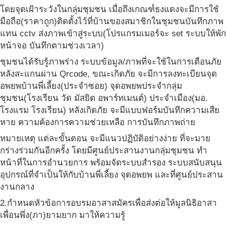
โดยจุดเฝ้าระวังในกลุ่มชุมชน เมื่อถึงเกณฑ์ํธงแดงจะมีการใช้
มือถือ(ราคาถูก)ติดตั้งไว้ที่บ้านของสมาชิกในชุมชนบันทึกภาพ
แทน cctv ส่งภาพเข้าสู่ระบบ(โปรแกรมเมอร์จะ set ระบบให้พัก
หน้าจอ บันทึกตามช่วงเวลา)
ชุมชนได้รับรู้ภาพร่าง ระบบข้อมูล/ภาพที่จะใช้ในการเตือนภัย
หลังสะแกนผ่าน Qrcode, ขณะเกิดภัย จะมีการลงทะเบียนจุด
อพยพบ้านพี่เลี้ยง(ประจำซอย) จุดอพยพประจำกลุ่ม
ชุมชน(โรงเรียน วัด มัสยิด อพาร์ทเมนต์) ประจำเมือง(มอ.
โรงแรม โรงเรียน) หลังเกิดภัย จะมีแบบฟอร์มบันทึกความเสีย
หาย ความค้องการความช่วยเหลือ การบันทึกภาพถ่าย
หมายเหตุ แต่ละขั้นตอน จะมีแนวปฏิบัติอย่างง่าย ที่จะมาย
กร่างร่วมกันอีกครั้ง โดยมีศูนย์ประสานงานกลุ่มชุมชน ทำ
หน้าที่ในการอำนวยการ พร้อมจัดระบบสำรอง ระบบสนับสนุน
อุปกรณ์ที่จำเป็นให้กับบ้านพี่เลี้ยง จุดอพยพ และที่ศูนย์ประสาน
งานกลาง
2.กำหนดหัวข้อการอบรมอาสาสมัครเพื่อส่งต่อให้มูลนิธิอาสา
เพื่อนพึ่ง(ภา)ยามยาก มาให้ความรู้