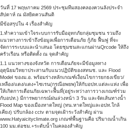
วันที่ 17 พฤษภาคม 2569 ประชุมทีมสองคลองควนลังประจำ
สัปดาห์ ณ มัสยิดควนสันติ
มีข้อสรุปใน 4 เรื่องสำคัญ
1.ทำความเข้าใจระบบการรับมืออุทกภัยกลุ่มชุมชน รวมถึง
แนวทางการเข้าถึงข้อมูลเพื่อการเตือนภัย กู้ภัย ฟื้นฟู ที่จะ
จัดการระบบและนำเสนอ โดยชุมชนสะแกนผ่านQrcode ให้ถึง
ครัวเรือน หรือติดตั้ง ณ จุดสำคัญ
1.1 แนวทางของจังหวัด การเตือนภัยจะมีข้อมูลทาง
อุตุนิยมวิทยาประสานกับแนวปฏิบัติของสทนช. และ Flood
Model ของม.อ. พร้อมร่างหลักเกณฑ์เงื่อนไขการยกธงเขียว/
เหลือง/แดง/แดง+ไซเรน(กรณีอพยพ)ให้กับอปท.แต่ละแห่ง เพื่อ
ให้เกิดการเตือนภัยเฉพาะพืิ้นที่(อยู่ระหว่างการวางเกณฑ์ร่วม
กับอปท.) มีการพยากรณ์ฝนล่วงหน้า 3 วัน และจัดเส้นทางน้ำ
Flood Map ของเมืองหาดใหญ่ (ทน.หาดใหญ่และอปท.ใกล้
เคียง) ปรับกล้อง cctv ตามจุดเฝ้าระวังสำคัญ ผ่าน
www.Hatyaicityclimate.org เกณฑ์พื้นฐานคือ ปริมาณน้ำเกิน
100 มม.ต่อชม.+ระดับน้ำในคลองสำคัญ