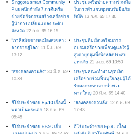
Singgora smart Community
ประชุมเครือข่ายความร่วมมือ
Plus ผนึกกำลัง 7 ภาคีเครือ
ในการทำแผนชุมชนรับมือภัย
ข่ายจัดกิจกรรมสร้างเครือข่าย
พิบัติ
13 ก.ค. 69 17:30
ผู้นำการเปลี่ยนแปลง ระดับ
จังหวัด
22 ก.ค. 69 16:19
"ภาคีสมัชชาพลเมืองสงขลา :
ประชุมทีมเล็กเตรียมการ
จากรากสู่โลก"
11 มิ.ย. 69
อบรมเครือข่ายเพื่อนดูแลใจผู้
13:12
สูงอายุกลุ่มพึ่งพิงหลังประสบ
อุทกภัย
21 เม.ย. 69 10:50
"สองคลองควนลัง"
30 มี.ค. 69
ประชุมคณะทำงานชุดเล็ก
10:34
เครือข่ายร่วมฟื้นฟูใจกลุ่มผู้ได้
รับผลกระทบจากน้ำท่วม
หาดใหญ่
20 มี.ค. 69 14:40
ฮีโร่ประจำซอย Ep.10 เรื่องนี้
"สองคลองควนลัง"
12 ก.พ. 69
พม่าเป็นพระเอก
18 ก.พ. 69
17:43
09:48
ฮีโร่ประจำซอย EP.9 : เย็บ
ฮีโร่ประจำซอย Ep.8 : เบื้อง
แผลหนุ่มพม่า
3 ก.พ. 69 14:53
หลังทีมกู้เสาโทรศัพท์
24 ม.ค.