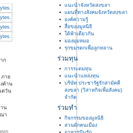
แนะนำจังหวัดสงขลา
แผนที่ทางสังคมจังหวัดสงขลา
องค์ความรู้
สื่อของมูลนิธิ
ใต้ฟ้าเดียวกัน
มองมุมหมอ
รุกขมรดกเพื่อลูกหลาน
ร่วมทุน
จาก
การระดมทุน
แนะนำแหล่งทุน
่ ภาย
บริษัท ประชารัฐรักสามัคคี
คงด้าน
สงขลา (วิสาหกิจเพื่อสังคม)
ต่วัน
จำกัด
ร่วมทำ
่าน
ูรณา
กิจกรรมของมูลนิธิ
สวนผักคนเมือง
ews
อาหารปันรัก