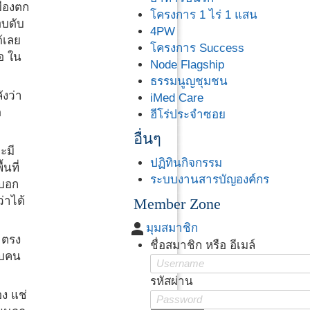
มืองตก
โครงการ 1 ไร่ 1 แสน
อบดับ
4PW
้เลย
โครงการ Success
อ ใน
Node Flagship
ธรรมนูญชุมชน
ังว่า
iMed Care
ด
ฮีโร่ประจำซอย
อื่นๆ
ะมี
ปฏิทินกิจกรรม
นที่
ระบบงานสารบัญองค์กร
็บอก
่าได้
Member Zone
person
มุมสมาชิก
าตรง
ชื่อสมาชิก หรือ อีเมล์
ับคน
รหัสผ่าน
ง แช่