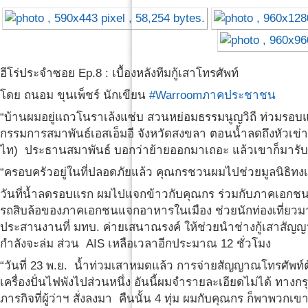
ฮีโร่ประจำซอย Ep.8 : เบื้องหลังทีมกู้เสาโทรศัพท์
โดย ถนอม ขุนเพ็ชร์ นักเขียน
#Warroomภาคประชาชน
“บ้านผมอยู่แถวโนราเล้งแซ่บ สวนหย่อมธรรมนูญวิถี ท่วมรอบ
กรรมการสมาพันธ์เอสเอ็มอี จังหวัดสงขลา ตอนน้ำลดถึงหัวเข่า 
ไท) ประธานสมาพันธ์ บอกว่าย้ายออกมาเถอะ แล้วเขาก็มารับท
“ครอบครัวอยู่ในที่ปลอดภัยแล้ว คุณกรชวนผมไปช่วยมูลนิธิทงเซียเซ
วันที่น้ำลดรอบแรก ผมไปแจกข้าวกับคุณกร ร่วมกับภาคเอกชน
รถสิบล้อของภาคเอกชนแจกอาหารในเมือง ช่วยนักท่องเที่ยวม
ประสานงานที่ มทบ. ค่ายเสนาณรงค์ ให้ช่วยนำช่างกู้เสา
กำลังจะล่ม ส่วน AIS เหลือเวลาอีกประมาณ 12 ชั่วโมง
“วันที่ 23 พ.ย. น้ำท่วมเสาหมดแล้ว การจ่ายสัญญาณโทรศัพท์ต
เครื่องปั่นไฟพังไปส่วนหนึ่ง อันนี้ผมจำรายละเอียดไม่ได้ ทางกรุ
ภารกิจที่ผู้ว่าฯ สั่งลงมา คืนนั้น 4 ทุ่ม ผมกับคุณกร ก็พาพวก