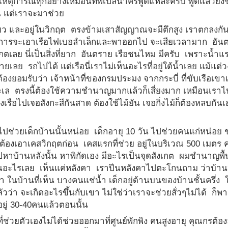
หตุการณ์ทุกอย่างเหมือนที่พี่เปิ้ลนาครพูดแหละครับ พูดแล้วยัง
ณ แต่เราจะมาช่วย
ดียว และอยู่ในวิกฤต ตรงข้ามเสาสัญญาณจะมีตึกสูง เราตกลงกั
ราะการจะเอาเรือไฟเบอลำเล็กและพาออกไป จะเสียเวลามาก อัน
เลย นี่เป็นสิ่งที่ยาก อันตราย เรือชนไหม มีครับ เพราะน้ำแ
่ายเลย รถไปได้ แต่เรือนี่เราไม่เห็นอะไรที่อยู่ใต้น้ำเลย แม้แต่
องยอมรับว่า เจ้าหน้าที่ของกรมประมง จากกระบี่ ที่ขับเรือเขาเ
เล ตรงนี้ต้องใช้ความชำนาญมากแล้วก็เสี่ยงมาก เหมือนเราไ
งเรือไปเจอสังกะสีกันสาด ต้องใช้ไม้ยัน เจอกิ่งไม้ก็ต้องหลบกันเ
ไปช่วยเด็กบ้านนั้นหน่อย เด็กอายุ 10 วัน ไปช่วยคนแก่หน่อย 
ต้องเอาเคสวิกฤตก่อน เคสแรกที่ช่วย อยู่ในบริเวณ 500 เมตร ค
จไปหาบ้านหลังนั้น หาพิกัดเอง มีอะไรเป็นจุดสังเกต ผมชำนาญพื้น
ม่เห็นอะไรเลย เห็นแค่หลังคา เราปีนหลังคาไปตะโกนถาม ว่าบ้าน
 ในบ้านที่เห็น บางคนแช่น้ำ เด็กอยู่ด้านบนของบ้านชั้นครึ่ง ใ
ว่า จะเกิดอะไรขึ้นกับเขา ไม่ใช่ว่าเราจะช่วยสั่วๆไม่ได้ ก็พา
อยู่ 30-40คนแล้วตอนนั้น
ี่ช่วยตัวเองไม่ได้ช่วยออกมาที่ศูนย์พักพิง คนสูงอายุ คุณกรต้อ