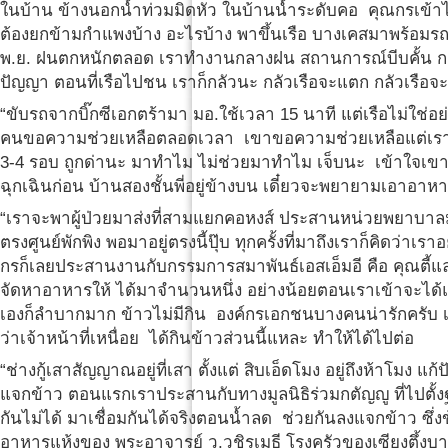
ในบ้าน ข้างนอกน้ำท่วมมิดหัว ในบ้านน้ำระดับคอ คุณกรเข้
ต้องยกข้ามกำแพงบ้าง อะไรบ้าง พาขึ้นเรือ บางเคสมาพร้อมรถ
พ.ย. ฝนตกหนักตลอด เราทำงานกลางฝน สถานการณ์บีบคั้น การ
ปัญญา ตอนที่เรือไปชน เราก็กลัวนะ กลัวเรือจะแตก กลัวเรือจะคว
“ขับรถจากบิ๊กซีเอกตร้ามา มอ.ใช้เวลา 15 นาที แต่เรือไม่ใช่อย่า
คนขอความช่วยเหลือตลอดเวลา เขาขอความช่วยเหลือแต่เราทำอะไ
3-4 รอบ ถูกด่านะ มาทำไม ไม่ช่วยมาทำไม เจ็บนะ เข้าใจเขา 
ฉุกเฉินก่อน บ้านสองชั้นพี่อยู่ข้างบน เดี๋ยวจะพยายามเอาอา
“เราจะพาผู้ป่วยมาส่งที่สามแยกคอหงส์ ประสานหน่วยพยาบาลม
ตรงศูนย์พักพิง พอมาอยู่ตรงนี้ปุ๊บ ทุกครั้งที่มาถึงเราก็คิดว่า
กรก็เลยประสานงานกับกรรมการสมาพันธ์เอสเอ็มอี คือ คุณตี้แ
จัดหาอาหารให้ ได้มาจำนวนหนึ่ง อย่างน้อยตอนเราเข้าจะได้แ
เองก็ลำบากมาก ข้าวไม่มีกิน องค์กรเอกชนบางคนน่ารักครับ เขาชื
ว่าเจ้าหน้าที่เหนื่อย ได้กินข้าวส่วนนี้แหละ ทำให้ได้ไปต่อ
“ช่างกู้เสาสัญญาณอยู่ที่เสา ตั้งแต่ สิบเอ็ดโมง อยู่ถึงห้าโม
แจกข้าว ตอนแรกเราประสานกับทางมูลนิธิร่วมกตัญญู ที่ไปตั้งฐ
กันไม่ได้ มาเชื่อมกันได้จริงตอนน้ำลด ช่วยกันลงแจกข้าว ซึ่
อาหารแห้งของ พระอาจารย์ ว.วชิรเมธี โรงครัวของเซียงตึ้งบา