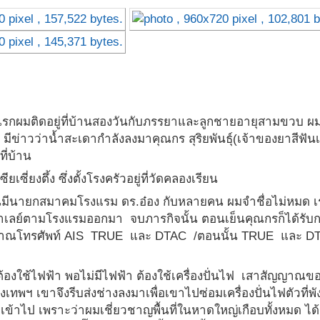
แรกผมติดอยู่ที่บ้านสองวันกับภรรยาและลูกชายอายุสามขวบ ผม
มีข่าวว่าน้ำสะเดากำลังลงมาคุณกร สุริยพันธุ์(เจ้าของยาสีฟัน
ี่บ้าน
ี่ยงตึ้ง ซึ่งตั้งโรงครัวอยู่ที่วัดคลองเรียน
มีนายกสมาคมโรงแรม ดร.อ๋อง กับหลายคน ผมจำชื่อไม่หมด เร
าเลย์ตามโรงแรมออกมา จบภารกิจนั้น ตอนเย็นคุณกรก็ได้รับ
สัญญาณโทรศัพท์ AIS TRUE และ DTAC /ตอนนั้น TRUE และ D
้องใช้ไฟฟ้า พอไม่มีไฟฟ้า ต้องใช้เครื่องปั่นไฟ เสาสัญญาณข
งเทพฯ เขาจึงรีบส่งช่างลงมาเพื่อเขาไปซ่อมเครื่องปั่นไฟตัวที่พั
เขาเข้าไป เพราะว่าผมเชี่ยวชาญพื้นที่ในหาดใหญ่เกือบทั้งหมด ได