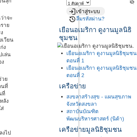
ขนลุก
visibility_off
login
เข้าสู่ระบบ
restore
นว่าจะ
ลืมรหัสผ่าน?
ตราย
เยือนอเมริกา ดูงานมูลนิธิ
รง
ชุมชน
วงเวียน
ก่ง
เยือนอเมริกา ดูงานมูลนิธิชุมชน
ปเล่น
ตอนที่ 1
อง
เยือนอเมริกา ดูงานมูลนิธิชุมชน
ตอนที่ 2
ช่วย
เครือข่าย
นที่
ที่
สงขลาสร้างสุข - แผนสุขภาพ
หลัง
จังหวัดสงขลา
ส่
สถาบันบัณฑิต
พัฒนบริหารศาสตร์ (นิด้า)
เครือข่ายมูลนิธิชุมชน
งลงไป