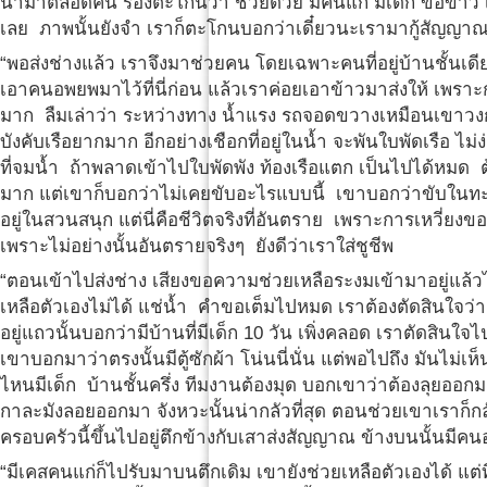
น้ำมาตลอดคืน ร้องตะโกนว่า ช่วยด้วย มีคนแก่ มีเด็ก ขอข้าว เ
เลย ภาพนั้นยังจำ เราก็ตะโกนบอกว่าเดี๋ยวนะเรามากู้สัญญา
“พอส่งช่างแล้ว เราจึงมาช่วยคน โดยเฉพาะคนที่อยู่บ้านชั้นเ
เอาคนอพยพมาไว้ที่นี่ก่อน แล้วเราค่อยเอาข้าวมาส่งให้ เพ
มาก ลืมเล่าว่า ระหว่างทาง น้ำแรง รถจอดขวางเหมือนเขาวงกต
บังคับเรือยากมาก อีกอย่างเชือกที่อยู่ในน้ำ จะพันใบพัดเรือ ไม่ง
ที่จมน้ำ ถ้าพลาดเข้าไปใบพัดพัง ท้องเรือแตก เป็นไปได้หมด ต้
มาก แต่เขาก็บอกว่าไม่เคยขับอะไรแบบนี้ เขาบอกว่าขับในทะ
อยู่ในสวนสนุก แต่นี่คือชีวิตจริงที่อันตราย เพราะการเหวี่ยงขอ
เพราะไม่อย่างนั้นอันตรายจริงๆ ยังดีว่าเราใส่ชูชีพ
“ตอนเข้าไปส่งช่าง เสียงขอความช่วยเหลือระงมเข้ามาอยู่แล้ว
เหลือตัวเองไม่ได้ แช่น้ำ คำขอเต็มไปหมด เราต้องตัดสินใจว่า
อยู่แถวนั้นบอกว่ามีบ้านที่มีเด็ก 10 วัน เพิ่งคลอด เราตัดสินใ
เขาบอกมาว่าตรงนั้นมีตู้ซักผ้า โน่นนี่นั่น แต่พอไปถึง มันไ
ไหนมีเด็ก บ้านชั้นครึ่ง ทีมงานต้องมุด บอกเขาว่าต้องลุยออกมา
กาละมังลอยออกมา จังหวะนั้นน่ากลัวที่สุด ตอนช่วยเขาเราก็กลัว
ครอบครัวนี้ขึ้นไปอยู่ตึกข้างกับเสาส่งสัญญาณ ข้างบนนั้นมีคน
“มีเคสคนแก่ก็ไปรับมาบนตึกเดิม เขายังช่วยเหลือตัวเองได้ แต่ท