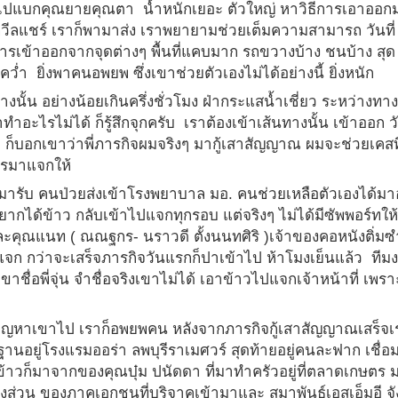
าไปแบกคุณยายคุณตา น้ำหนักเยอะ ตัวใหญ่ หาวิธีการเอาออก
วีลแชร์ เราก็พามาส่ง เราพยายามช่วยเต็มความสามารถ วันที่
เข้าออกจากจุดต่างๆ พื้นที่แคบมาก รถขวางบ้าง ชนบ้าง สุด
่ำ ยิ่งพาคนอพยพ ซึ่งเขาช่วยตัวเองไม่ได้อย่างนี้ ยิ่งหนัก
งนั้น อย่างน้อยเกินครึ่งชั่วโมง ฝ่ากระแสน้ำเชี่ยว ระหว่างทางย
รไม่ได้ ก็รู้สึกจุกครับ เราต้องเข้าเส้นทางนั้น เข้าออก ว
ก็บอกเขาว่าพี่ภารกิจผมจริงๆ มากู้เสาสัญญาณ ผมจะช่วยเคสที
หารมาแจกให้
ารับ คนป่วยส่งเข้าโรงพยาบาล มอ. คนช่วยเหลือตัวเองได้มาอ
เราอยากได้ข้าว กลับเข้าไปแจกทุกรอบ แต่จริงๆ ไม่ได้มีซัพพอร์ทให
ละคุณแนท ( ณณฐกร- นราวดี ตั้งนนทศิริ )เจ้าของคอหนังติ่มซ
จก กว่าจะเสร็จภารกิจวันแรกก็ปาเข้าไป ห้าโมงเย็นแล้ว ทีม
่อพี่จุ่น จำชื่อจริงเขาไม่ได้ เอาข้าวไปแจกเจ้าหน้าที่ เพราะ
ง แก้ปัญหาเขาไป เราก็อพยพคน หลังจากภารกิจกู้เสาสัญญาณเสร็จเ
านอยู่โรงแรมออร่า ลพบุรีราเมศวร์ สุดท้ายอยู่คนละฟาก เชื่อม
งข้าวก็มาจากของคุณบุ๋ม ปนัดดา ที่มาทำครัวอยู่ที่ตลาดเกษตร 
งส่วน ของภาคเอกชนที่บริจาคเข้ามาและ สมาพันธ์เอสเอ็มอี จั