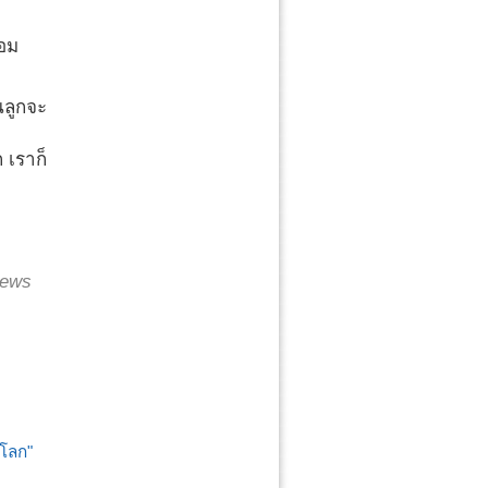
้อม
นลูกจะ
 เราก็
ews
่โลก"