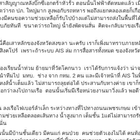
สาสัญญาณหลังบิ๊กซีเอกตร้าหัวรั้ว ตอนนั้นไฟฟ้าตัดหมดแล้ว เ
นาดว่ารถ ปภ. ใหญ่มาก สูงพอกับรถทหาร พอถึงแยกคลองเตยก็เกื
างมีคนขอความช่วยเหลือก็รับไปบ้างแต่ไม่สามารถส่งในพื้นที่ได
สบภัยทันที ขนาดว่ารถใหญ่ น้ำยังพัดจนสั่น คิดจะกลับมาขอเรื
นี่คือเสาหลักของจังหวัดสงขลา นะครับ เราก็เพิ่งมาทราบภายหล
ิงคโปร์ เพราะถ้าระบบ AIS ล่ม การสื่อสารทั้งหมด ของจังหวั
ดคลองเรียนน้ำท่วม ย้ายมาที่วัดโคกนาว เราได้รับการแจ้งว่า น่าจ
ีมไป มทบ. ช่าง จาก กทม. 2 คน และมีเจ้าหน้าที่ AIS ในพื้
อหงส์น้ำเต็มแล้ว ไม่สามารถลุยต่อได้ ประสานกับทางค่าย เขาก
อกว่าลงไปถามเรือ ตอนนั้นเริ่มมีเรือหน่วยงานมาวิ่งแล้ว พอดีว
 ลงเรือไฟเบอร์ลำเล็ก ระหว่างทางที่ไปทางถนนเพชรเกษม เข้
มช่วยเหลือตลอดเส้นทาง น้ำสูงมาก เต็มชั้น 1แต่ไม่สามารถร
ั่น
มีบ้านชั้นเดียว มีคนแก่ คนป่วย คนช่วยตัวเองไม่ได้ คนท้อ