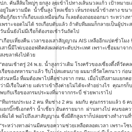
ปภ. คันสีส้มใหญ่ๆ ยกสูง ลุยเข้าไปทางเส้นนวลแก้ว เป้าหมายเ
อยู่ในความมืด น้ำขึ้นสูง ไหลเชี่ยว เห็นรถจมน้ำข้างทาง ข
ทีมกู้ภัยเราก็เกือบแย่เหมือนกัน ก็เลยต้องถอยออกมา ระหว่างท
เพราะจอดไม่ได้ รถเกือบดับแล้ว ถ้าดับทีมผมก็กลายเป็นผู้ประ
วันนั้นยังไม่มีเรือก็ต้องรอเช้าวันถัดไป
“เกือบเที่ยงคืน เวลาของเสาสัญญาณ AIS เหลืออีกแปดชั่วโมง 
เสานี้มีไฟเบอออฟติคส่งผลต่อระดับประเทศ เพราะเชื่อมมาจากส
สงขลาพังไปด้วย
“ตอนเช้าตรู่ 24 พ.ย. น้ำสูงกว่าเดิม โรงครัวของเซี่ยงตึ้งที่วั
เรือของทหารมาแล้ว รีบไปสแตนบาย ผมมาที่วัดโคกนาว ก่อนนำท
ส่วนหนึ่ง ที่ผมต้องพาไปคือช่างจาก กทม. เมื่อไปถึงสามแยกค
ว่ามีเรือในค่าย แต่เราเข้าถึงค่ายไม่ได้จะทำอย่างไร คุณกรก็บ
พบกับเรือของกรมประมงที่มาจากกระบี่ ช่วยพาเราไป
“ทีมกรมประมง 2 คน ทีมช่าง 2 คน ผมกับ คุณกรรวมแล้ว 6 คน
แยกบิ๊กซีเอกตร้า น้ำเชี่ยว อันตรายมาก ผ่านทางไป คนขอควา
เพิ่มได้ พอไปถึงเสาสัญญาณ ซึ่งมีตึกสูงเราก็ปล่อยช่างทำงานที่น
“ระหว่างทางผ่านมีคนขอความช่วยเหลือตลอดเวลา เพราะโซนนั้น